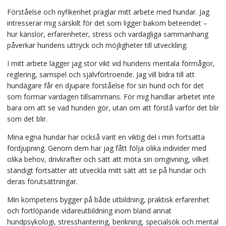
Förståelse och nyfikenhet präglar mitt arbete med hundar. Jag
intresserar mig särskilt för det som ligger bakom beteendet –
hur känslor, erfarenheter, stress och vardagliga sammanhang
påverkar hundens uttryck och möjligheter till utveckling.
I mitt arbete lägger jag stor vikt vid hundens mentala förmågor,
reglering, samspel och självförtroende. Jag vill bidra till att
hundägare får en djupare förståelse för sin hund och för det
som formar vardagen tillsammans. För mig handlar arbetet inte
bara om att se vad hunden gör, utan om att förstå varför det blir
som det blir.
Mina egna hundar har också varit en viktig del i min fortsatta
fördjupning. Genom dem har jag fått följa olika individer med
olika behov, drivkrafter och sätt att möta sin omgivning, vilket
ständigt fortsätter att utveckla mitt sätt att se på hundar och
deras förutsättningar.
Min kompetens bygger på både utbildning, praktisk erfarenhet
och fortlöpande vidareutbildning inom bland annat
hundpsykologi, stresshantering, berikning, specialsök och mental