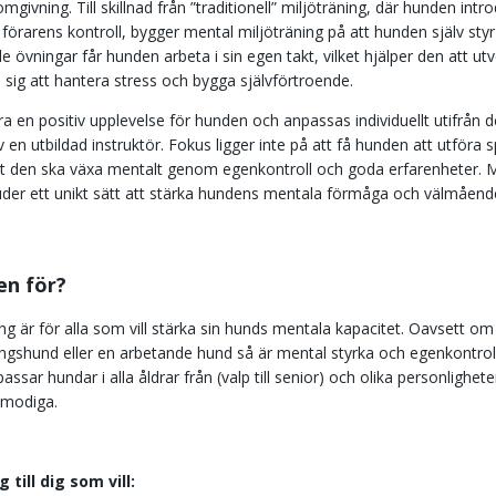
mgivning. Till skillnad från ”traditionell” miljöträning, där hunden introd
 förarens kontroll, bygger mental miljöträning på att hunden själv styr 
vningar får hunden arbeta i sin egen takt, vilket hjälper den att utv
a sig att hantera stress och bygga självförtroende.
a en positiv upplevelse för hunden och anpassas individuellt utifrån 
v en utbildad instruktör. Fokus ligger inte på att få hunden att utföra
 att den ska växa mentalt genom egenkontroll och goda erfarenheter. 
juder ett unikt sätt att stärka hundens mentala förmåga och välmåend
en för?
ng är för alla som vill stärka sin hunds mentala kapacitet. Oavsett om
ingshund eller en arbetande hund så är mental styrka och egenkontroll 
ssar hundar i alla åldrar från (valp till senior) och olika personlighe
r modiga.
 till dig som vill: