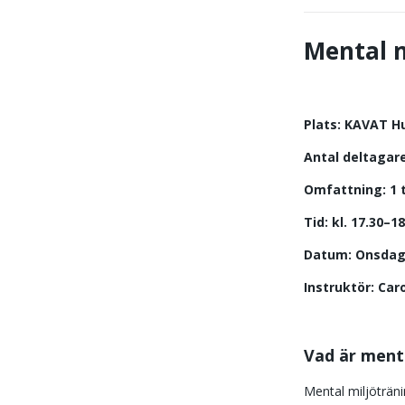
Mental m
Plats: KAVAT H
Antal deltagare
Omfattning: 1 t
Tid:
kl. 17.30–18
Datum: Onsdagar
Instruktör: Car
Vad är menta
Mental miljöträn