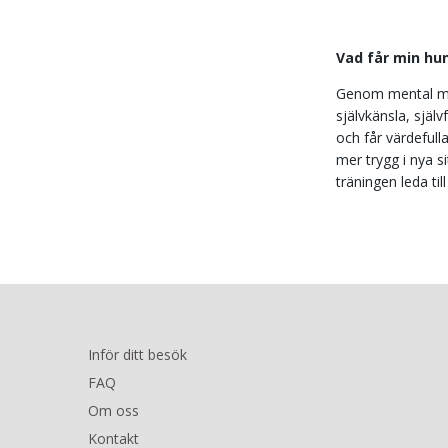
Vad får min hu
Genom mental mil
självkänsla, själ
och får värdefull
mer trygg i nya s
träningen leda ti
Inför ditt besök
FAQ
Om oss
Kontakt