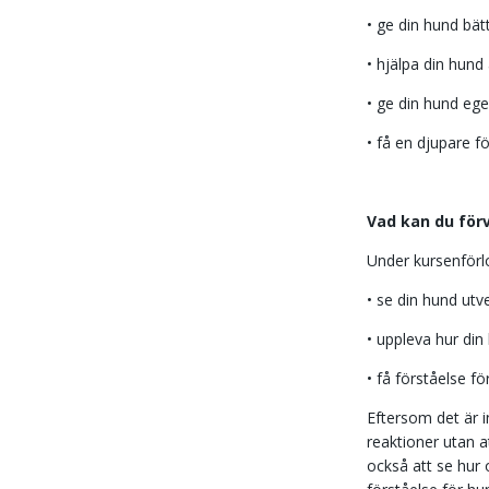
• ge din hund bät
• hjälpa din hund
• ge din hund ege
• få en djupare f
Vad kan du för
Under kursenförl
• se din hund utv
• uppleva hur din
• få förståelse 
Eftersom det är 
reaktioner utan a
också att se hur 