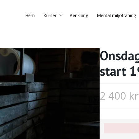
Hem
Kurser
Berikning
Mental miljöträning
Onsdag
start 
2 400 kr