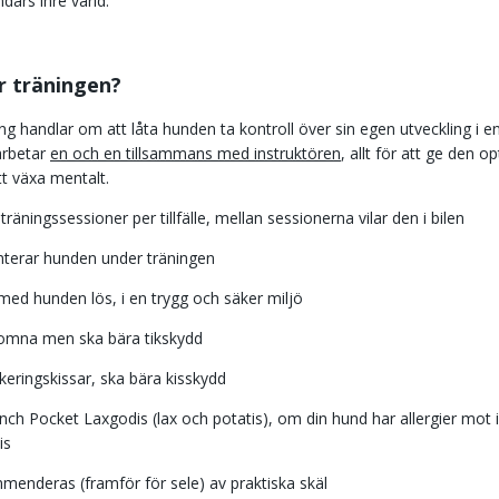
dars inre värld.
r träningen?
ng handlar om att låta hunden ta kontroll över sin egen utveckling i e
arbetar
en och en tillsammans med instruktören
, allt för att ge den o
tt växa mentalt.
räningssessioner per tillfälle, mellan sessionerna vilar den i bilen
anterar hunden under träningen
med hunden lös, i en trygg och säker miljö
lkomna men ska bära tikskydd
eringskissar, ska bära kisskydd
nch Pocket Laxgodis (lax och potatis), om din hund har allergier mot i
is
menderas (framför för sele) av praktiska skäl