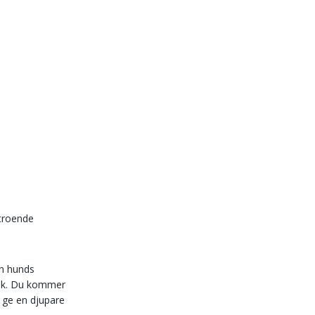
rtroende
in hunds
pråk. Du kommer
n ge en djupare