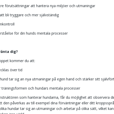
tre förutsättningar att hantera nya miljöer och utmaningar
 att bli tryggare och mer självständig
nkontroll
örståelse för din hunds mentala processer
vänta dig?
oppet kommer du att:
ecklas över tid
 hund tar sig an nya utmaningar på egen hand och stärker sitt självfö
för träningsformen och hundars mentala processer
instruktören som hanterar hundarna, får du möjlighet att observera d
tt den påverkas av till exempel dina förväntningar eller ditt kroppss
olika hundar tar sig an utmaningar och arbetar på olika sätt, vilket ka