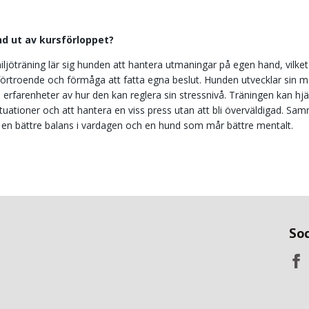
nd ut av kursförloppet?
jöträning lär sig hunden att hantera utmaningar på egen hand, vilket
vförtroende och förmåga att fatta egna beslut. Hunden utvecklar sin m
a erfarenheter av hur den kan reglera sin stressnivå. Träningen kan hjäl
ituationer och att hantera en viss press utan att bli överväldigad. S
ll en bättre balans i vardagen och en hund som mår bättre mentalt.
Soc