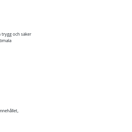
n trygg och säker
ptimala
nnehållet,