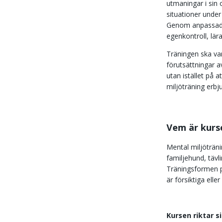
utmaningar i sin o
situationer under
Genom anpassade ö
egenkontroll, lär
Träningen ska var
förutsättningar a
utan istället på
miljöträning erb
Vem är kurs
Mental miljöträni
familjehund, tävl
Träningsformen pa
är försiktiga elle
Kursen riktar sig