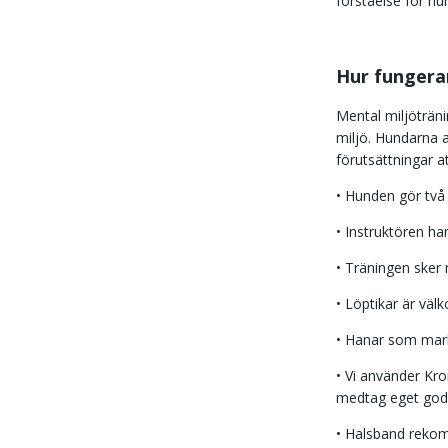
förståelse för hun
Hur fungera
Mental miljöträni
miljö. Hundarna 
förutsättningar a
• Hunden gör två t
• Instruktören h
• Träningen sker 
• Löptikar är vä
• Hanar som mark
• Vi använder Kro
medtag eget god
• Halsband rekom