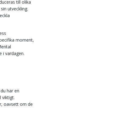
uceras till olika
sin utveckling.
eckla
dess
 specifika moment,
Mental
e i vardagen.
 du har en
viktigt.
ter, oavsett om de